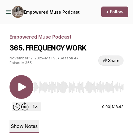
+ Follow
Empowered Muse Podcast
Empowered Muse Podcast
365. FREQUENCY WORK
November 12, 2025
•
Maii Vu
•
Season 4
•
Share
Episode 365
Use Left/Right to seek, Home/End to jump to st
0:00
|
1:18:42
Show Notes