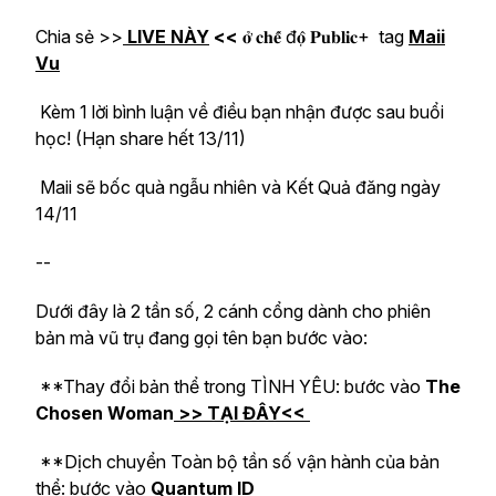
Chia sẻ >>
LIVE NÀY
<<
𝐨̛̉ 𝐜𝐡𝐞̂́ đ𝐨̣̂ 𝐏𝐮𝐛𝐥𝐢𝐜+ tag
Maii
Vu
Kèm 1 lời bình luận về điều bạn nhận được sau buổi
học! (Hạn share hết 13/11)
Maii sẽ bốc quà ngẫu nhiên và Kết Quả đăng ngày
14/11
--
Dưới đây là 2 tần số, 2 cánh cổng dành cho phiên
bản mà vũ trụ đang gọi tên bạn bước vào:
**Thay đổi bản thể trong TÌNH YÊU: bước vào
The
Chosen Woman
>> TẠI ĐÂY<<
**Dịch chuyển Toàn bộ tần số vận hành của bản
thể: bước vào
Quantum ID