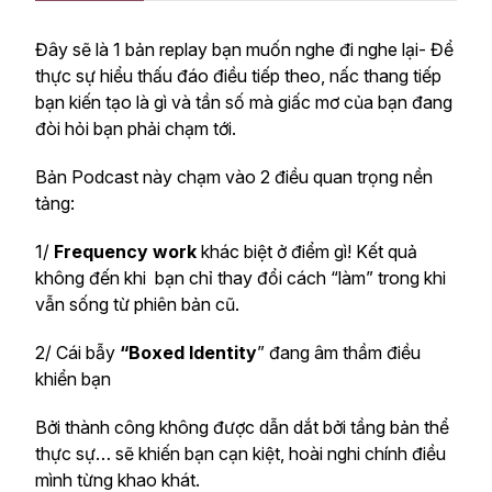
Đây sẽ là 1 bản replay bạn muốn nghe đi nghe lại- Để
thực sự hiểu thấu đáo điều tiếp theo, nấc thang tiếp
bạn kiến tạo là gì và tần số mà giấc mơ của bạn đang
đòi hỏi bạn phải chạm tới.
Bản Podcast này chạm vào 2 điều quan trọng nền
tảng:
1/
Frequency work
khác biệt ở điểm gì! Kết quả
không đến khi bạn chỉ thay đổi cách “làm” trong khi
vẫn sống từ phiên bản cũ.
2/ Cái bẫy
“Boxed Identity
” đang âm thầm điều
khiển bạn
Bởi thành công không được dẫn dắt bởi tầng bản thể
thực sự… sẽ khiến bạn cạn kiệt, hoài nghi chính điều
mình từng khao khát.