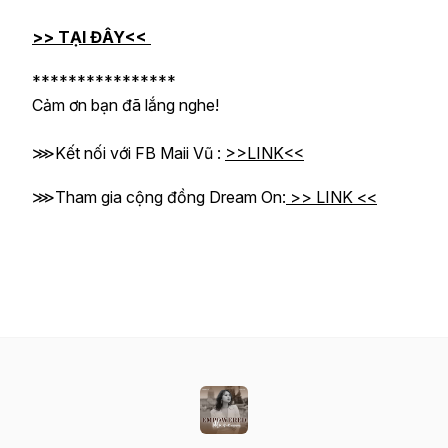
>> TẠI ĐÂY<<
****************
Cảm ơn bạn đã lắng nghe!
⋙Kết nối với FB Maii Vũ :
>>LINK<<
⋙Tham gia cộng đồng Dream On:
>> LINK <<